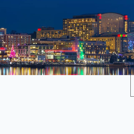
WITH THE SSI TEAM AT
ARCH 11 - 14 IN
t where industry professionals come together to network,
ng the future of construction and demolition (C&D) recycling.