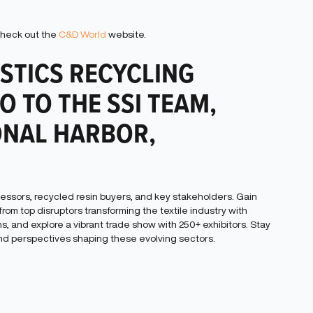
 check out the
C&D World
website.
ASTICS RECYCLING
O TO THE SSI TEAM,
IONAL HARBOR,
cessors, recycled resin buyers, and key stakeholders. Gain
om top disruptors transforming the textile industry with
, and explore a vibrant trade show with 250+ exhibitors. Stay
and perspectives shaping these evolving sectors.