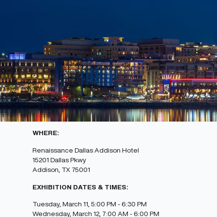
FIRST OFF, COME MEET 
C&D WORLD, BOOTH 3, M
ADDISON, TEXAS.
The C&D World Conference & Exhibition is the leading even
exchange insights, and explore the latest innovations shapi
WHERE:
Renaissance Dallas Addison Hotel
15201 Dallas Pkwy
Addison, TX 75001
EXHIBITION DATES & TIMES:
Tuesday, March 11, 5:00 PM - 6:30 PM
Wednesday, March 12, 7:00 AM - 6:00 PM