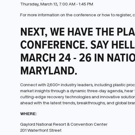
Thursday, March 13, 7:00 AM - 1:45 PM
For more information on the conference or how to register,
NEXT, WE HAVE THE PL
CONFERENCE. SAY HELL
MARCH 24 - 26 IN NAT
MARYLAND.
Connect with 2,600+ industry leaders, including plastic pro
market insights through a dynamic three-day agenda, hear fr
cutting-edge recovery technologies and innovative solutions
ahead with the latest trends, breakthroughs, and global br
WHERE:
Gaylord National Resort & Convention Center
201 Waterfront Street