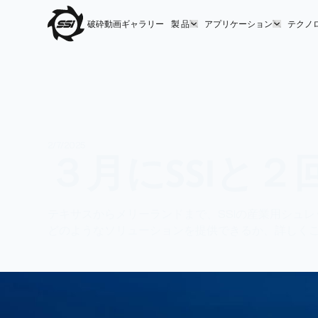
破砕動画ギャラリー
製 品
アプリケーション
テクノ
2/7/2025
３月にSSIと
テキサスからメリーランドまで、SSIの産業用シュ
どのようなソリューションを提供できるか、詳しく
Share This: