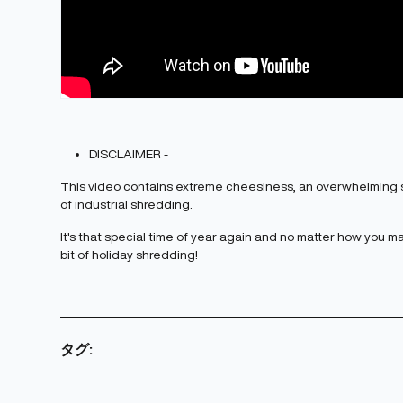
DISCLAIMER -
This video contains extreme cheesiness, an overwhelming se
of industrial shredding.
It's that special time of year again and no matter how you m
bit of holiday shredding!
タグ: