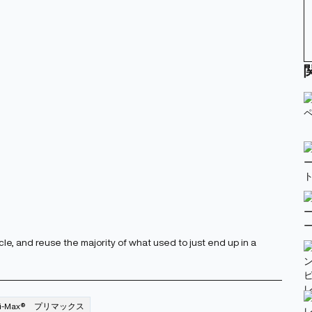
cle, and reuse the majority of what used to just end up in a
ri-Max® プリマックス