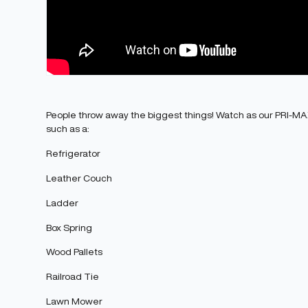
People throw away the biggest things! Watch as our PRI-MA
such as a:
Refrigerator
Leather Couch
Ladder
Box Spring
Wood Pallets
Railroad Tie
Lawn Mower