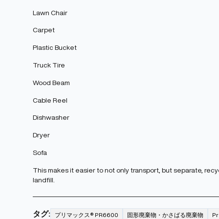
Lawn Chair
Carpet
Plastic Bucket
Truck Tire
Wood Beam
Cable Reel
Dishwasher
Dryer
Sofa
This makes it easier to not only transport, but separate, recy
landfill.
タグ:
プリマックス® PR6600
固形廃棄物・かさばる廃棄物
P