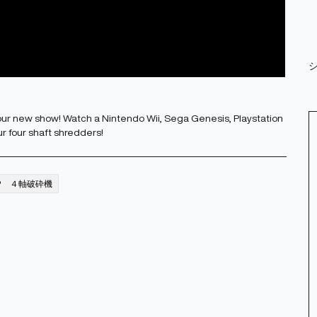
ur new show! Watch a Nintendo Wii, Sega Genesis, Playstation
ur four shaft shredders!
d® ４軸破砕機