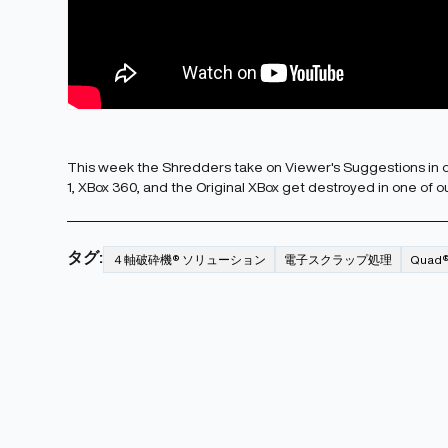
This week the Shredders take on Viewer's Suggestions in o
1, XBox 360, and the Original XBox get destroyed in one of o
タグ:
４軸破砕機® ソリューション
電子スクラップ処理
Qua