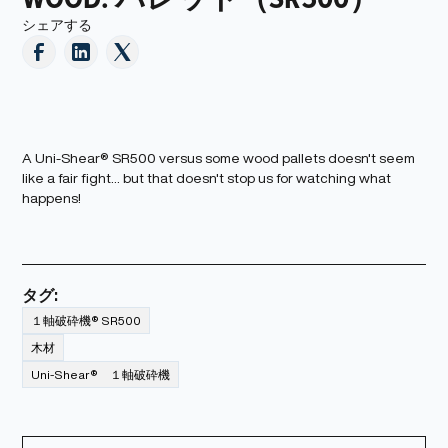
シェアする
A Uni-Shear® SR500 versus some wood pallets doesn't seem
like a fair fight... but that doesn't stop us for watching what
happens!
タグ:
１軸破砕機® SR500
木材
Uni-Shear® １軸破砕機