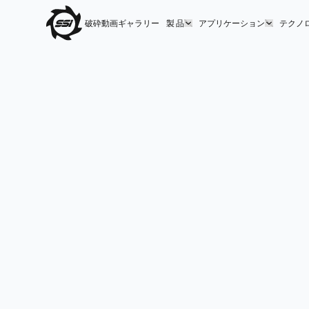
破砕動画ギャラリー
製 品
アプリケーション
テクノ