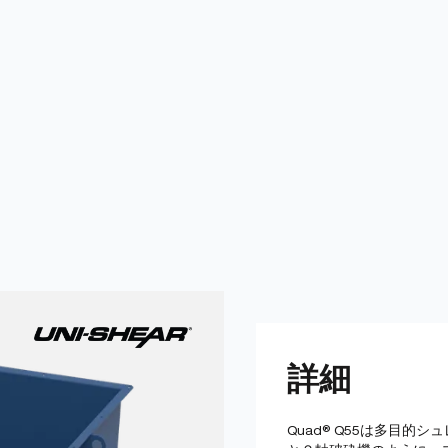
詳細
Quad® Q55は多目