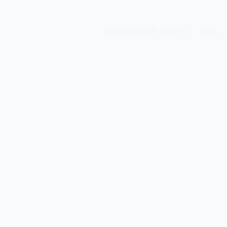
SSIのQuad® Q55