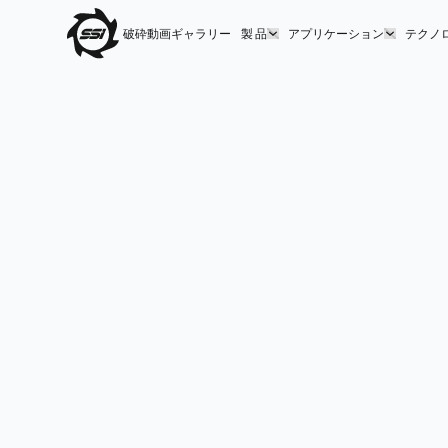
破砕動画ギャラリー
製 品
アプリケーション
テクノ