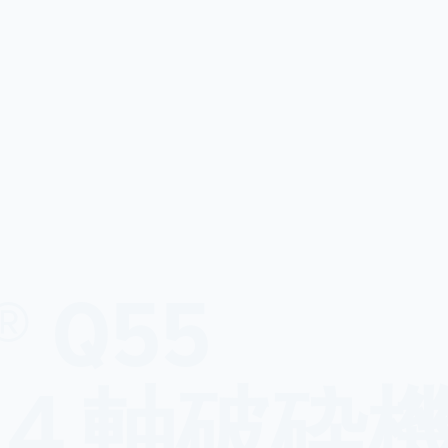
AD® 
４軸破砕