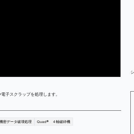
や電子スクラップを処理します。
機密データ破壊処理
Quad® ４軸破砕機